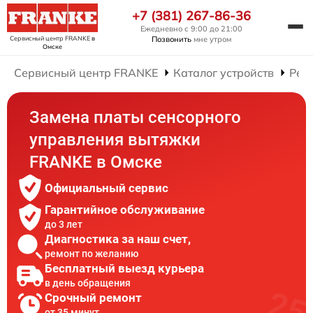
+7 (381) 267-86-36
Ежедневно с 9:00 до 21:00
Сервисный центр FRANKE
в
Позвонить
мне утром
Омске
Сервисный центр FRANKE
Каталог устройств
Рем
Замена платы сенсорного
управления вытяжки
FRANKE в Омске
Официальный сервис
Гарантийное обслуживание
до 3 лет
Диагностика за наш счет,
ремонт по желанию
Бесплатный выезд курьера
в день обращения
Срочный ремонт
от 35 минут