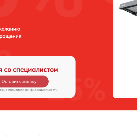
 желанию
бращения
я со специалистом
Оставить заявку
есь c
политикой конфиденциальности