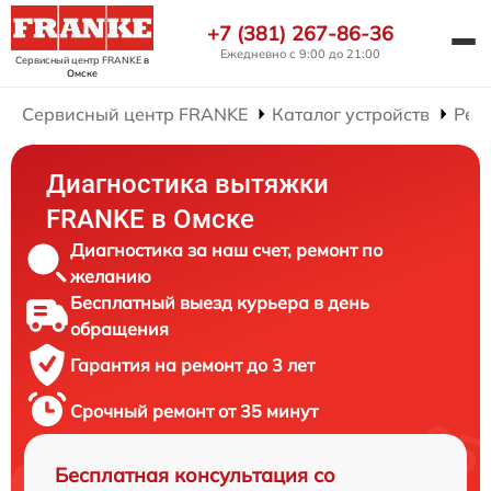
+7 (381) 267-86-36
Ежедневно с 9:00 до 21:00
Сервисный центр FRANKE
в
Омске
Сервисный центр FRANKE
Каталог устройств
Рем
Диагностика вытяжки
FRANKE в Омске
Диагностика за наш счет, ремонт по
желанию
Бесплатный выезд курьера в день
обращения
Гарантия на ремонт до 3 лет
Срочный ремонт от 35 минут
Бесплатная консультация со