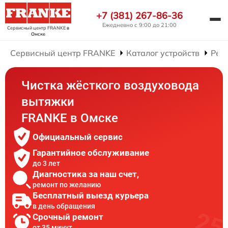
+7 (381) 267-86-36
Ежедневно с 9:00 до 21:00
Сервисный центр FRANKE
в
Омске
Сервисный центр FRANKE
Каталог устройств
Рем
Чистка жёсткого воздуховода
вытяжки
FRANKE в Омске
Официальный сервис
Гарантийное обслуживание
до 3 лет
Диагностика за наш счет,
ремонт по желанию
Бесплатный выезд курьера
в день обращения
Срочный ремонт
от 35 минут