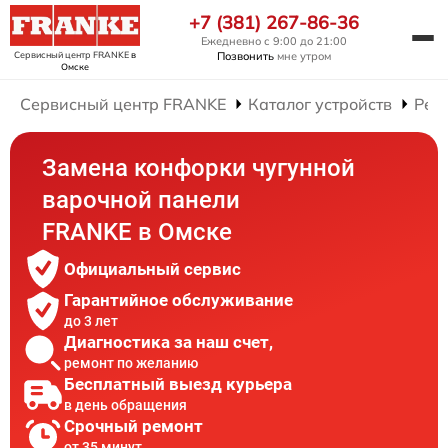
+7 (381) 267-86-36
Ежедневно с 9:00 до 21:00
Сервисный центр FRANKE
в
Позвонить
мне утром
Омске
Сервисный центр FRANKE
Каталог устройств
Рем
Замена конфорки чугунной
варочной панели
FRANKE в Омске
Официальный сервис
Гарантийное обслуживание
до 3 лет
Диагностика за наш счет,
ремонт по желанию
Бесплатный выезд курьера
в день обращения
Срочный ремонт
от 35 минут