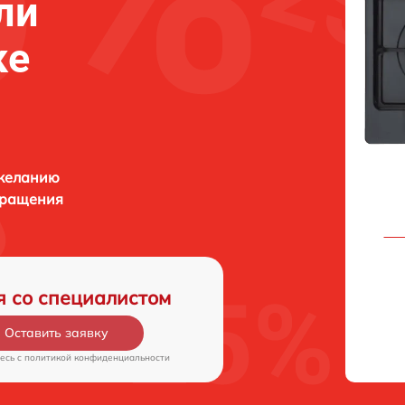
ли
ке
 желанию
бращения
я со специалистом
Оставить заявку
есь c
политикой конфиденциальности