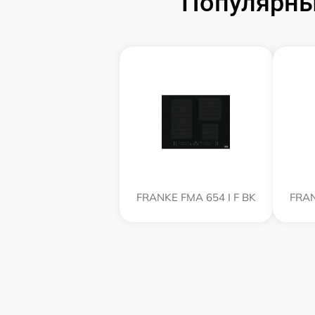
Популярны
FRANKE FMA 654 I F BK
FRAN