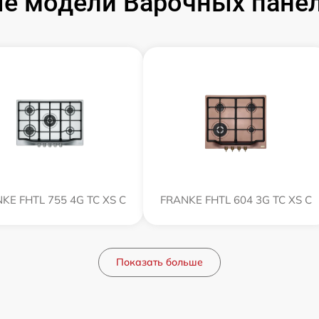
е модели Варочных пане
KE FHTL 755 4G TC XS C
FRANKE FHTL 604 3G TC XS C
Показать больше