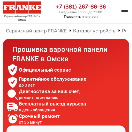
+7 (381) 267-86-36
Ежедневно с 9:00 до 21:00
Сервисный центр FRANKE
в
Позвонить
мне утром
Омске
Сервисный центр FRANKE
Каталог устройств
Рем
Прошивка варочной панели
FRANKE в Омске
Официальный сервис
Гарантийное обслуживание
до 3 лет
Диагностика за наш счет,
ремонт по желанию
Бесплатный выезд курьера
в день обращения
Срочный ремонт
от 35 минут