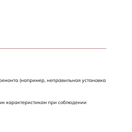
600 р
1600 р
1900 р
1600 р
 ремонта (например, неправильная установка
ным характеристикам при соблюдении