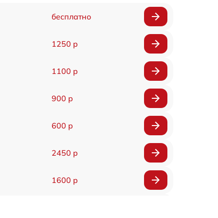
бесплатно
1250 р
1100 р
900 р
600 р
2450 р
1600 р
750 р