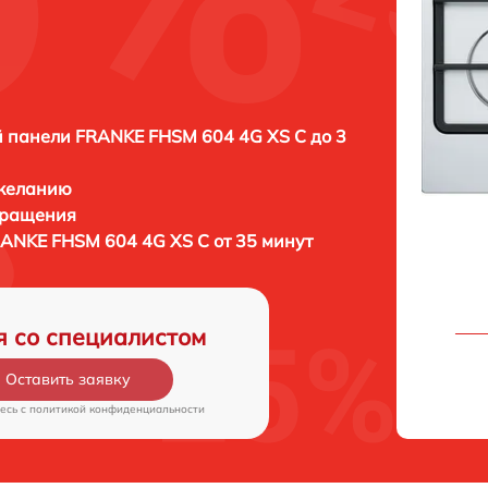
 панели FRANKE FHSM 604 4G XS C до 3
 желанию
бращения
ANKE FHSM 604 4G XS C от 35 минут
я со специалистом
Оставить заявку
есь c
политикой конфиденциальности