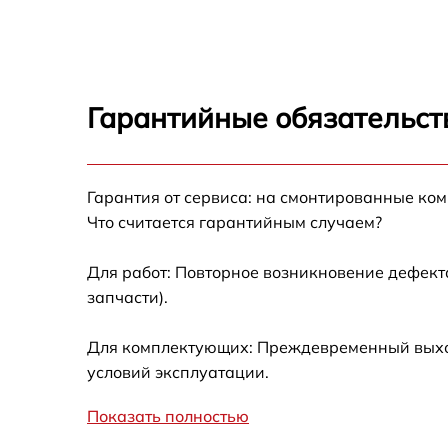
Разблокировка варочной панели FRANKE
FHSM 604 4G XS C
Замена панели управления FRANKE FHSM
604 4G XS C
Гарантийные обязательст
Ремонт модуля управления FRANKE FHSM
604 4G XS C
Гарантия от сервиса: на смонтированные ко
Замена сенсора FRANKE FHSM 604 4G XS C
Что считается гарантийным случаем?
Для работ: Повторное возникновение дефект
запчасти).
Для комплектующих: Преждевременный выход 
условий эксплуатации.
Показать полностью