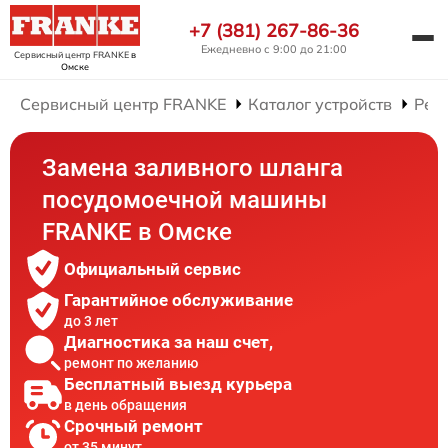
+7 (381) 267-86-36
Ежедневно с 9:00 до 21:00
Сервисный центр FRANKE
в
Омске
Сервисный центр FRANKE
Каталог устройств
Рем
Замена заливного шланга
посудомоечной машины
FRANKE в Омске
Официальный сервис
Гарантийное обслуживание
до 3 лет
Диагностика за наш счет,
ремонт по желанию
Бесплатный выезд курьера
в день обращения
Срочный ремонт
от 35 минут