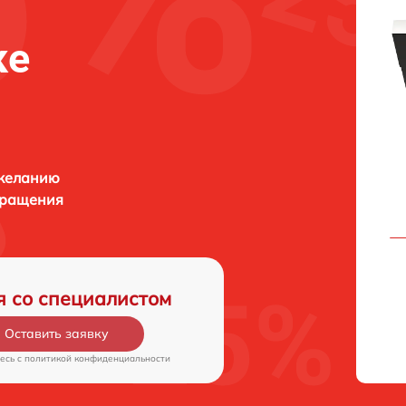
ке
 желанию
бращения
я со специалистом
Оставить заявку
есь c
политикой конфиденциальности