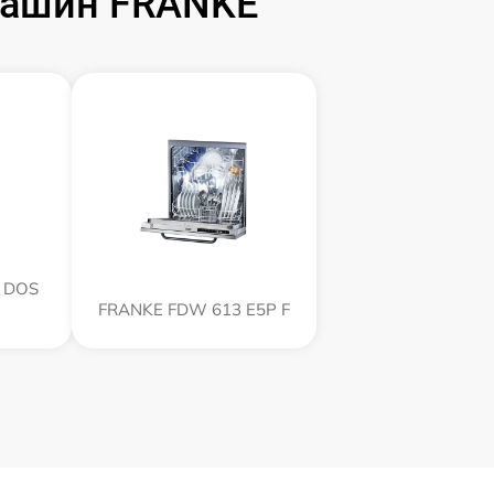
машин FRANKE
 DOS
FRANKE FDW 613 E5P F