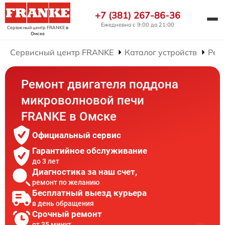
+7 (381) 267-86-36
Ежедневно с 9:00 до 21:00
Сервисный центр FRANKE
в
Омске
Сервисный центр FRANKE
Каталог устройств
Рем
Ремонт двигателя поддона
микроволновой печи
FRANKE в Омске
Официальный сервис
Гарантийное обслуживание
до 3 лет
Диагностика за наш счет,
ремонт по желанию
Бесплатный выезд курьера
в день обращения
Срочный ремонт
от 35 минут