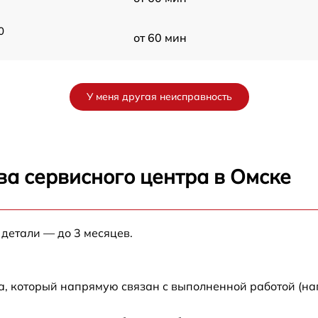
0
от 60 мин
от 60 мин
У меня другая неисправность
от 60 мин
от 60 мин
ва сервисного центра в Омске
G
от 60 мин
 детали — до 3 месяцев.
от 60 мин
от 60 мин
а, который напрямую связан с выполненной работой (на
0
от 60 мин