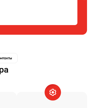
онтакты
ра