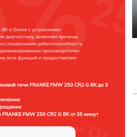
BK в Омске с устранением
м диагностику, выявляем причины
восстанавливаем работоспособность
и рекомендованные производителем
рку всех функций и предоставляем
лновой печи FRANKE FMW 250 CR2 G BK до 3
 желанию
бращения
 FRANKE FMW 250 CR2 G BK от 35 минут