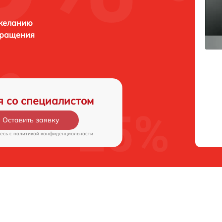
 желанию
бращения
я со специалистом
Оставить заявку
есь c
политикой конфиденциальности