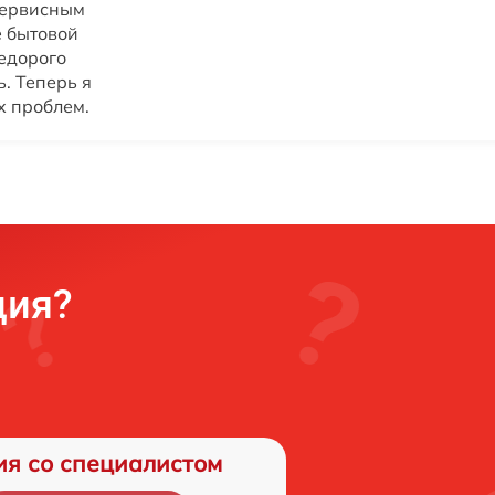
сервисным
 бытовой
недорого
. Теперь я
х проблем.
ция?
ия со специалистом