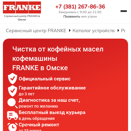
+7 (381) 267-86-36
Ежедневно с 9:00 до 21:00
Сервисный центр FRANKE
в
Позвонить
мне утром
Омске
Сервисный центр FRANKE
Каталог устройств
Рем
Чистка от кофейных масел
кофемашины
FRANKE в Омске
Официальный сервис
Гарантийное обслуживание
до 3 лет
Диагностика за наш счет,
ремонт по желанию
Бесплатный выезд курьера
в день обращения
Срочный ремонт
от 35 минут