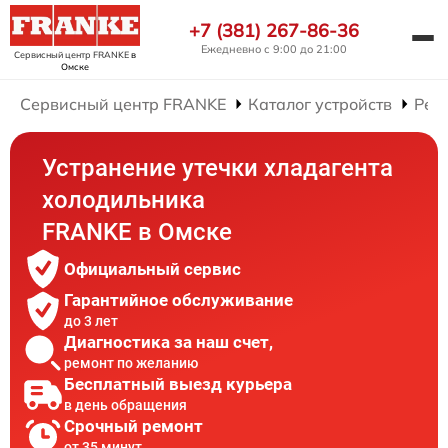
+7 (381) 267-86-36
Ежедневно с 9:00 до 21:00
Сервисный центр FRANKE
в
Омске
Сервисный центр FRANKE
Каталог устройств
Рем
Устранение утечки хладагента
холодильника
FRANKE в Омске
Официальный сервис
Гарантийное обслуживание
до 3 лет
Диагностика за наш счет,
ремонт по желанию
Бесплатный выезд курьера
в день обращения
Срочный ремонт
от 35 минут