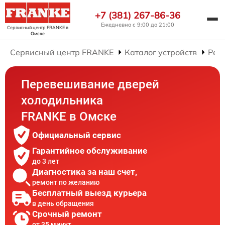
+7 (381) 267-86-36
Ежедневно с 9:00 до 21:00
Сервисный центр FRANKE
в
Омске
Сервисный центр FRANKE
Каталог устройств
Рем
Перевешивание дверей
холодильника
FRANKE в Омске
Официальный сервис
Гарантийное обслуживание
до 3 лет
Диагностика за наш счет,
ремонт по желанию
Бесплатный выезд курьера
в день обращения
Срочный ремонт
от 35 минут