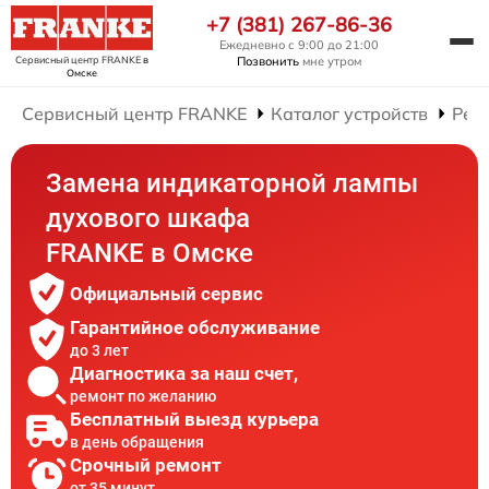
+7 (381) 267-86-36
Ежедневно с 9:00 до 21:00
Сервисный центр FRANKE
в
Позвонить
мне утром
Омске
Сервисный центр FRANKE
Каталог устройств
Рем
Замена индикаторной лампы
духового шкафа
FRANKE в Омске
Официальный сервис
Гарантийное обслуживание
до 3 лет
Диагностика за наш счет,
ремонт по желанию
Бесплатный выезд курьера
в день обращения
Срочный ремонт
от 35 минут