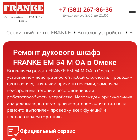
+7 (381) 267-86-36
Ежедневно с 9:00 до 21:00
Сервисный центр FRANKE
в
Омске
Сервисный центр FRANKE
Каталог устройств
Рем
Ремонт духового шкафа
FRANKE EM 54 M OA в Омске
Выполняем ремонт FRANKE EM 54 M OA в Омске с
устранением неисправностей любой сложности. Проводим
диагностику, выявляем причины поломки, заменяем
неисправные детали и восстанавливаем
работоспособность устройства. Используем оригинальные
или рекомендованные производителем запчасти, после
ремонта выполняем проверку всех функций и
предоставляем гарантию.
Официальный сервис