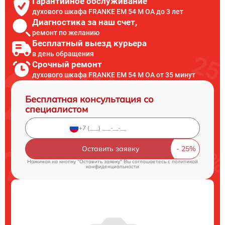
Гарантийное обслуживание
духового шкафа FRANKE EM 54 M OA до 3 лет
Диагностика за наш счет,
ремонт по желанию
Бесплатный выезд курьера
в день обращения
Срочный ремонт
духового шкафа FRANKE EM 54 M OA от 35 минут
Бесплатная консультация со
специалистом
Оставить заявку
Нажимая на кнопку "Оставить заявку" Вы соглашаетесь c
политикой
конфиденциальности