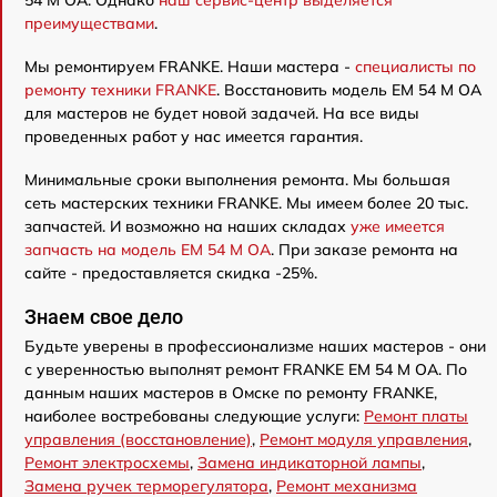
преимуществами
.
Мы ремонтируем FRANKE. Наши мастера -
специалисты по
ремонту техники FRANKE
. Восстановить модель EM 54 M OA
для мастеров не будет новой задачей. На все виды
проведенных работ у нас имеется гарантия.
Минимальные сроки выполнения ремонта. Мы большая
сеть мастерских техники FRANKE. Мы имеем более 20 тыс.
запчастей. И возможно на наших складах
уже имеется
запчасть на модель EM 54 M OA
. При заказе ремонта на
сайте - предоставляется скидка -25%.
Знаем свое дело
Будьте уверены в профессионализме наших мастеров - они
с уверенностью выполнят ремонт FRANKE EM 54 M OA. По
данным наших мастеров в Омске по ремонту FRANKE,
наиболее востребованы следующие услуги:
Ремонт платы
управления (восстановление)
,
Ремонт модуля управления
,
Ремонт электросхемы
,
Замена индикаторной лампы
,
Замена ручек терморегулятора
,
Ремонт механизма