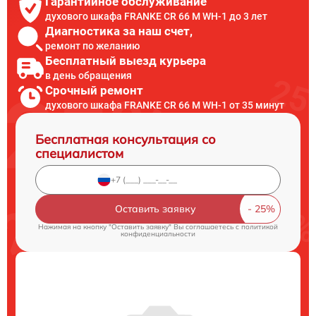
Гарантийное обслуживание
духового шкафа FRANKE CR 66 M WH-1 до 3 лет
Диагностика за наш счет,
ремонт по желанию
Бесплатный выезд курьера
в день обращения
Срочный ремонт
духового шкафа FRANKE CR 66 M WH-1 от 35 минут
Бесплатная консультация со
специалистом
Оставить заявку
Нажимая на кнопку "Оставить заявку" Вы соглашаетесь c
политикой
конфиденциальности