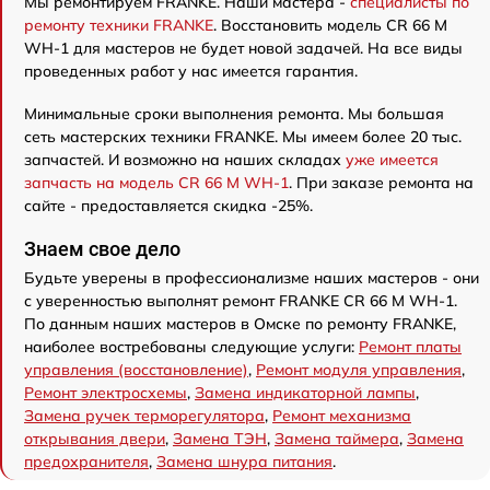
Мы ремонтируем FRANKE. Наши мастера -
специалисты по
ремонту техники FRANKE
. Восстановить модель CR 66 M
WH-1 для мастеров не будет новой задачей. На все виды
проведенных работ у нас имеется гарантия.
Минимальные сроки выполнения ремонта. Мы большая
сеть мастерских техники FRANKE. Мы имеем более 20 тыс.
запчастей. И возможно на наших складах
уже имеется
запчасть на модель CR 66 M WH-1
. При заказе ремонта на
сайте - предоставляется скидка -25%.
Знаем свое дело
Будьте уверены в профессионализме наших мастеров - они
с уверенностью выполнят ремонт FRANKE CR 66 M WH-1.
По данным наших мастеров в Омске по ремонту FRANKE,
наиболее востребованы следующие услуги:
Ремонт платы
управления (восстановление)
,
Ремонт модуля управления
,
Ремонт электросхемы
,
Замена индикаторной лампы
,
Замена ручек терморегулятора
,
Ремонт механизма
открывания двери
,
Замена ТЭН
,
Замена таймера
,
Замена
предохранителя
,
Замена шнура питания
.